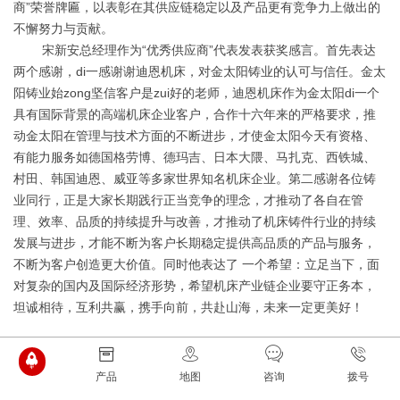
商”荣誉牌匾，以表彰在其供应链稳定以及产品更有竞争力上做出的
不懈努力与贡献。
宋新安总经理作为“优秀供应商”代表发表获奖感言。首先表达
两个感谢，di一感谢谢迪恩机床，对金太阳铸业的认可与信任。金太
阳铸业始zong坚信客户是zui好的老师，迪恩机床作为金太阳di一个
具有国际背景的高端机床企业客户，合作十六年来的严格要求，推
动金太阳在管理与技术方面的不断进步，才使金太阳今天有资格、
有能力服务如德国格劳博、德玛吉、日本大隈、马扎克、西铁城、
村田、韩国迪恩、威亚等多家世界知名机床企业。第二感谢各位铸
业同行，正是大家长期践行正当竞争的理念，才推动了各自在管
理、效率、品质的持续提升与改善，才推动了机床铸件行业的持续
发展与进步，才能不断为客户长期稳定提供高品质的产品与服务，
不断为客户创造更大价值。同时他表达了 一个希望：立足当下，面
对复杂的国内及国际经济形势，希望机床产业链企业要守正务本，
坦诚相待，互利共赢，携手向前，共赴山海，未来一定更美好！
产品
地图
咨询
拨号
24小时贵宾热线：